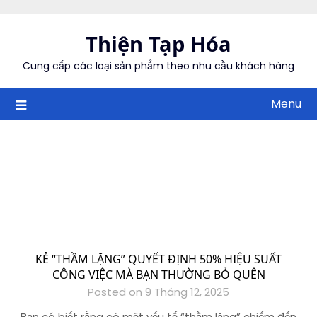
Skip
to
Thiện Tạp Hóa
content
Cung cấp các loại sản phẩm theo nhu cầu khách hàng
Menu
KẺ “THẦM LẶNG” QUYẾT ĐỊNH 50% HIỆU SUẤT
CÔNG VIỆC MÀ BẠN THƯỜNG BỎ QUÊN
Posted on 9 Tháng 12, 2025
Bạn có biết rằng có một yếu tố “thầm lặng” chiếm đến