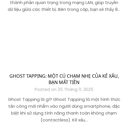
thành phần quan trọng trong mạng LAN, giúp truyền
dữ liệu giữa các thiết bị. Bên trong cáp, bạn sẽ thấy 8…
GHOST TAPPING: MỘT CÚ CHẠM NHẸ CỦA KẺ XẤU,
BẠN MẤT TIỀN
Posted on 25 Tháng 11, 2025
Ghost Tapping là gì? Ghost Tapping là một hình thức
tấn công mới nhắm vào người dùng smartphone, đặc
biệt khi sử dụng tính năng thanh toán không chạm
(contactless). Kẻ xấu…