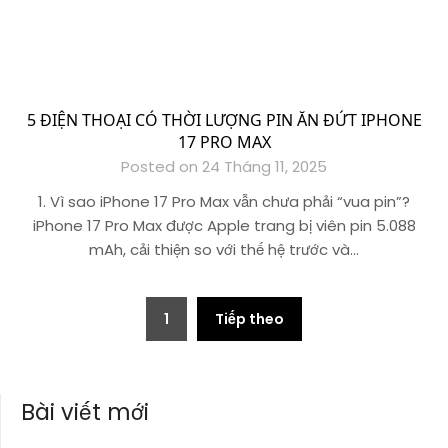
5 ĐIỆN THOẠI CÓ THỜI LƯỢNG PIN ĂN ĐỨT IPHONE
17 PRO MAX
Posted on 24 Tháng 11, 2025
1. Vì sao iPhone 17 Pro Max vẫn chưa phải “vua pin”?
iPhone 17 Pro Max được Apple trang bị viên pin 5.088
mAh, cải thiện so với thế hệ trước và…
Phân
1
Tiếp theo
trang
bài
Bài viết mới
viết