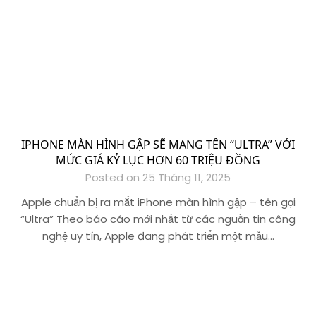
IPHONE MÀN HÌNH GẬP SẼ MANG TÊN “ULTRA” VỚI
MỨC GIÁ KỶ LỤC HƠN 60 TRIỆU ĐỒNG
Posted on 25 Tháng 11, 2025
Apple chuẩn bị ra mắt iPhone màn hình gập – tên gọi
“Ultra” Theo báo cáo mới nhất từ các nguồn tin công
nghệ uy tín, Apple đang phát triển một mẫu…