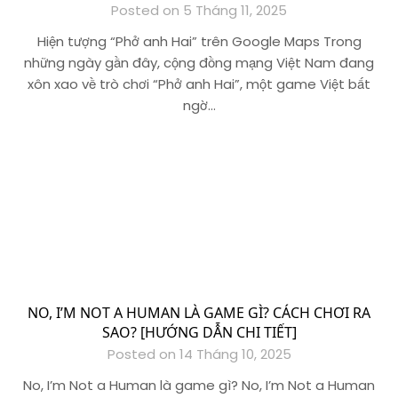
Posted on 5 Tháng 11, 2025
Hiện tượng “Phở anh Hai” trên Google Maps Trong
những ngày gần đây, cộng đồng mạng Việt Nam đang
xôn xao về trò chơi “Phở anh Hai”, một game Việt bất
ngờ…
NO, I’M NOT A HUMAN LÀ GAME GÌ? CÁCH CHƠI RA
SAO? [HƯỚNG DẪN CHI TIẾT]
Posted on 14 Tháng 10, 2025
No, I’m Not a Human là game gì? No, I’m Not a Human