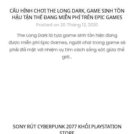
CẤU HÌNH CHƠI THE LONG DARK, GAME SINH TỒN
HẬU TẬN THẾ ĐANG MIỄN PHÍ TRÊN EPIC GAMES
Posted on 20 Tháng 12, 2020
The Long Dark là tựa game sinh tồn hiện đang
được miễn phí Epic Games, người chơi trong game sẽ
phải đối mặt với nhiệm vụ tìm cách sống sót giữa thế
giới…
SONY RÚT CYBERPUNK 2077 KHỎI PLAYSTATION
STORE