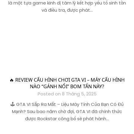
là một tựa game kinh dị tâm lý kết hợp yếu tố sinh tồn
và điều tra, được phát…
🔥 REVIEW CẤU HÌNH CHƠI GTA VI – MÁY CẤU HÌNH
NÀO “GÁNH NỔI” BOM TẤN NÀY?
Posted on 8 Tháng 5, 2025
🕹️ GTA VI Sắp Ra Mắt – Liệu Máy Tính Của Bạn Có Đủ
Mạnh? Sau bao năm chờ đợi, GTA VI đã chính thức
được Rockstar công bố sẽ phát hành…