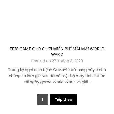
EPIC GAME CHO CHƠI MIỄN PHÍ MÃI MÃI WORLD
WAR Z
Posted on 27 Tháng 3, 2020
Trong kỳ nghỉ dịch bệnh Covid-19 dài hạng này ở nhà
chúng ta làm gì? Nếu đã có một bộ máy tính thì lên
tải ngày game World War Z về giải…
Phân
1
Tiếp theo
trang