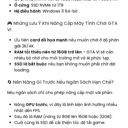
Ổ cứng
: SSD NVMe từ 1TB
Hệ điều hành
: Windows 11 64-bit
🎮 Những Lưu Ý Khi Nâng Cấp Máy Tính Chơi GTA
VI
Ưu tiên
card đồ họa mạnh
nếu muốn chơi ở độ phân
giải 2K/4K.
RAM tối thiểu nên từ 16GB trở lên
– GTA VI sẽ cần
nhiều bộ nhớ cho môi trường mở và AI phức tạp.
SSD là bắt buộc
nếu bạn không muốn phải chờ đợi
loading.
🔄 Nên Nâng Gì Trước Nếu Ngân Sách Hạn Chế?
Nếu ngân sách chỉ cho phép nâng cấp một vài phần:
Nâng
GPU trước
, vì đây là linh kiện ảnh hưởng nhiều
nhất đến FPS.
Sau đó là RAM (nâng từ 8GB lên 16GB hoặc 32GB).
Cuối cùng là SSD để cải thiện tốc độ tải game.