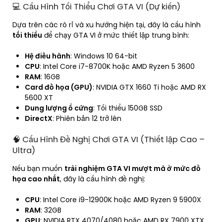
💻 Cấu Hình Tối Thiểu Chơi GTA VI (Dự kiến)
Dựa trên các rò rỉ và xu hướng hiện tại, đây là cấu hình
tối thiểu
để chạy GTA VI ở mức thiết lập trung bình:
Hệ điều hành
: Windows 10 64-bit
CPU
: Intel Core i7-8700K hoặc AMD Ryzen 5 3600
RAM
: 16GB
Card đồ họa (GPU)
: NVIDIA GTX 1660 Ti hoặc AMD RX
5600 XT
Dung lượng ổ cứng
: Tối thiểu 150GB SSD
DirectX
: Phiên bản 12 trở lên
🧠 Cấu Hình Đề Nghị Chơi GTA VI (Thiết lập Cao –
Ultra)
Nếu bạn muốn
trải nghiệm GTA VI mượt mà ở mức đồ
họa cao nhất
, đây là cấu hình đề nghị:
CPU
: Intel Core i9-12900K hoặc AMD Ryzen 9 5900X
RAM
: 32GB
GPU
: NVIDIA RTX 4070/4080 hoặc AMD RX 7900 XTX