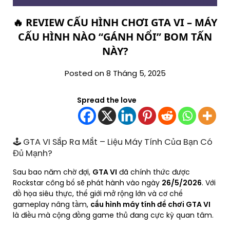
🔥 REVIEW CẤU HÌNH CHƠI GTA VI – MÁY
CẤU HÌNH NÀO “GÁNH NỔI” BOM TẤN
NÀY?
Posted on 8 Tháng 5, 2025
Spread the love
🕹️ GTA VI Sắp Ra Mắt – Liệu Máy Tính Của Bạn Có
Đủ Mạnh?
Sau bao năm chờ đợi,
GTA VI
đã chính thức được
Rockstar công bố sẽ phát hành vào ngày
26/5/2026
. Với
đồ họa siêu thực, thế giới mở rộng lớn và cơ chế
gameplay nâng tầm,
cấu hình máy tính để chơi GTA VI
là điều mà cộng đồng game thủ đang cực kỳ quan tâm.