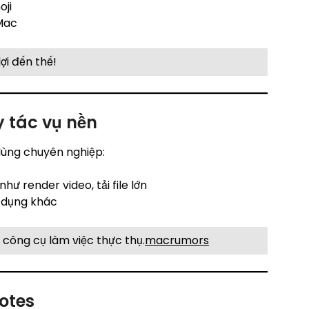
oji
Mac
lợi đến thế!
 tác vụ nền
dùng chuyên nghiệp:
ư render video, tải file lớn
 dụng khác
h công cụ làm việc thực thụ.
macrumors
otes