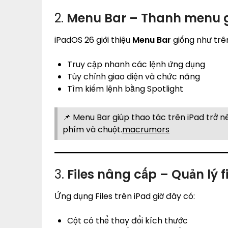
2.
Menu Bar – Thanh menu 
iPadOS 26 giới thiệu
Menu Bar
giống như trê
Truy cập nhanh các lệnh ứng dụng
Tùy chỉnh giao diện và chức năng
Tìm kiếm lệnh bằng Spotlight
📌 Menu Bar giúp thao tác trên iPad trở 
phím và chuột.
macrumors
3.
Files nâng cấp – Quản lý f
Ứng dụng Files trên iPad giờ đây có:
Cột có thể thay đổi kích thước