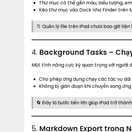
Thư mục có thể gắn màu, biểu tượng, em
Kéo thư mục vào Dock như Finder trên 
📁 Quản lý file trên iPad chưa bao giờ tiện 
4.
Background Tasks – Chạy
Một tính năng cực kỳ quan trọng với người 
Cho phép ứng dụng chạy các tác vụ dài nh
Không bị gián đoạn khi chuyển sang ứng
🔄 Đây là bước tiến lớn giúp iPad trở thàn
5.
Markdown Export trong N