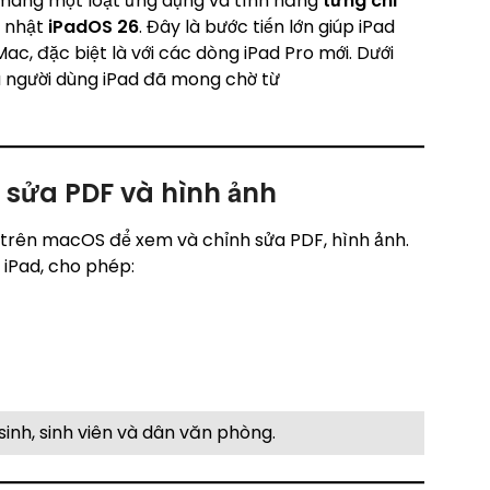
 mang một loạt ứng dụng và tính năng
từng chỉ
p nhật
iPadOS 26
. Đây là bước tiến lớn giúp iPad
ac, đặc biệt là với các dòng iPad Pro mới. Dưới
người dùng iPad đã mong chờ từ
 sửa PDF và hình ảnh
trên macOS để xem và chỉnh sửa PDF, hình ảnh.
 iPad, cho phép:
inh, sinh viên và dân văn phòng.