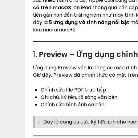
Sau nhiều năm chờ đợi, Apple cuối cùng đã
có trên macOS
lên iPad thông qua bản cậ
tiến gần hơn đến trải nghiệm như máy tính M
đây là
5 ứng dụng và tính năng nổi bật
mà 
lâu.
macrumors+2
1.
Preview – Ứng dụng chỉnh
Ứng dụng Preview vốn là công cụ mặc định 
Giờ đây, Preview đã chính thức có mặt trên
Chỉnh sửa file PDF trực tiếp
Ghi chú, ký tên, tô sáng văn bản
Chỉnh sửa hình ảnh cơ bản
✅ Đây là công cụ cực kỳ hữu ích cho học s