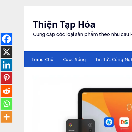
Skip
to
content
Thiện Tạp Hóa
Cung cấp các loại sản phẩm theo nhu cầu
Trang Chủ
Cuộc Sống
Tin Tức Công Ng