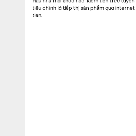
Hầu như mọi khóa học ‘Kiếm tiền trực tuyến’,
tiêu chính là tiếp thị sản phẩm qua interne
tiền.