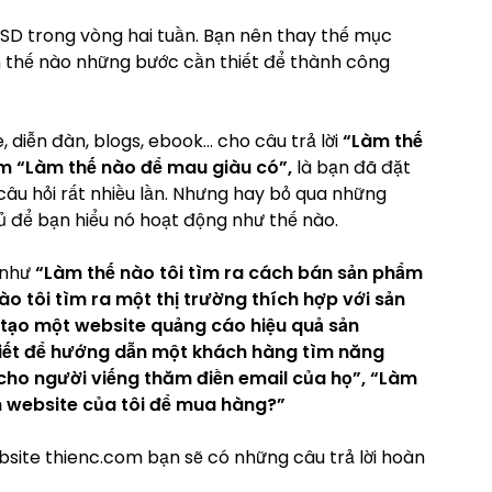
SD trong vòng hai tuần. Bạn nên thay thế mục
m thế nào những bước cần thiết để thành công
 diễn đàn, blogs, ebook… cho câu trả lời
“Làm thế
ếm “Làm thế nào để mau giàu có”,
là bạn đã đặt
 câu hỏi rất nhiều lần. Nhưng hay bỏ qua những
 để bạn hiểu nó hoạt động như thế nào.
 như
“Làm thế nào tôi tìm ra cách bán sản phẩm
o tôi tìm ra một thị trường thích hợp với sản
ế tạo một website quảng cáo hiệu quả sản
viết để hướng dẫn một khách hàng tìm năng
cho người viếng thăm điền email của họ”, “Làm
n website của tôi để mua hàng?”
site thienc.com bạn sẽ có những câu trả lời hoàn