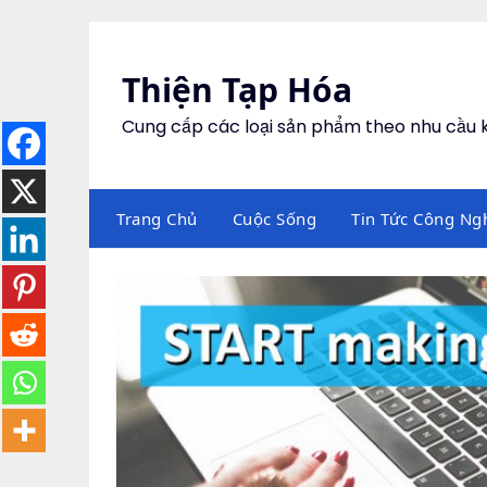
Skip
to
content
Thiện Tạp Hóa
Cung cấp các loại sản phẩm theo nhu cầu
Trang Chủ
Cuộc Sống
Tin Tức Công Ng