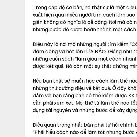
Trong cấp độ cơ bản, nó thật sự là một điều
xuất hiện qua nhiều người tìm cách làm sao
giản không có nghĩa là dễ dàng. Nơi mà có 
những bước đó được hoàn thành một cách h
Điều này là nơi mà những người tìm kiểm “C
đám đông và hét lên LỪA ĐẢO. Giống như tôi 
những cuốn sách “làm giàu một cách nhanh 
được kết quả. Nó còn một sự thật chứng mi
Nếu bạn thật sự muốn học cách làm thế nào 
những thứ cường điệu về kết quả. Ở đây kh
đảm với bạn rằng bạn có thể kiếm được XX ti
cần phải xem xet. Mọi thứ từ làm thế nào t
dụng tài nguyên và những bước để xây dựng
Điều quan trọng nhất bản phải tự hỏi chính 
“Phải hiểu cách nào để làm tốt những bước 