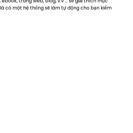
 ebook, trang web, blog, v.v … sẽ giải thích mục
t là có một hệ thống sẽ làm tự động cho bạn kiếm