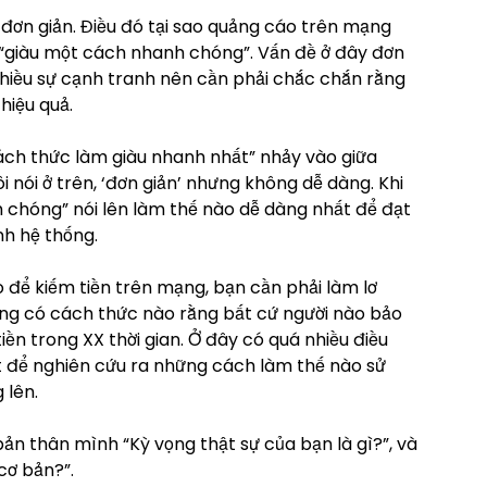
 đơn giản. Điều đó tại sao quảng cáo trên mạng
 “giàu một cách nhanh chóng”. Vấn đề ở đây đơn
nhiều sự cạnh tranh nên cần phải chắc chắn rằng
iệu quả.
ách thức làm giàu nhanh nhất” nhảy vào giữa
nói ở trên, ‘đơn giản’ nhưng không dễ dàng. Khi
chóng” nói lên làm thế nào dễ dàng nhất để đạt
nh hệ thống.
để kiếm tiền trên mạng, bạn cần phải làm lơ
ông có cách thức nào rằng bất cứ người nào bảo
ền trong XX thời gian. Ở đây có quá nhiều điều
ốt để nghiên cứu ra những cách làm thế nào sử
 lên.
bản thân mình “Kỳ vọng thật sự của bạn là gì?”, và
cơ bản?”.