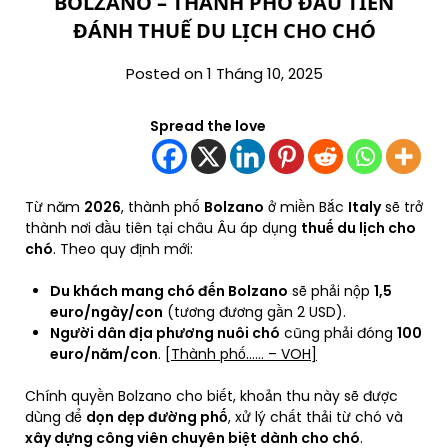
BOLZANO – THÀNH PHỐ ĐẦU TIÊN
ĐÁNH THUẾ DU LỊCH CHO CHÓ
Posted on 1 Tháng 10, 2025
Spread the love
Từ năm
2026
, thành phố
Bolzano
ở miền Bắc
Italy
sẽ trở
thành nơi đầu tiên tại châu Âu áp dụng
thuế du lịch cho
chó
. Theo quy định mới:
Du khách mang chó đến Bolzano
sẽ phải nộp
1,5
euro/ngày/con
(tương đương gần 2 USD).
Người dân địa phương nuôi chó
cũng phải đóng
100
euro/năm/con
.
[Thành phố…… – VOH]
Chính quyền Bolzano cho biết, khoản thu này sẽ được
dùng để
dọn dẹp đường phố
, xử lý chất thải từ chó và
xây dựng công viên chuyên biệt dành cho chó
.