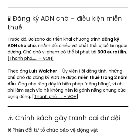
🧪 Đăng ký ADN chó – điều kiện miễn
thuế
Trước đó, Bolzano đã triển khai chương trình
đăng ký
ADN cho chó
, nhằm đối chiếu với chất thải bị bỏ lại ngoài
đường. Chủ chó vi phạm có thể bị phạt tới
600 euro/lần
.
[Thành phố…… – VOH]
Theo ông
Luis Walcher
– Ủy viên Hội đồng tỉnh, những
chủ chó đã đăng ký ADN sẽ được
miễn thuế trong 2 năm
đầu
. Ông cho rằng đây là biện pháp “công bằng”, vì chi
phí làm sạch vỉa hè không nên là gánh nặng chung của
cộng đồng.
[Thành phố…… – VOH]
⚠️ Chính sách gây tranh cãi dữ dội
❌ Phản đối từ tổ chức bảo vệ động vật