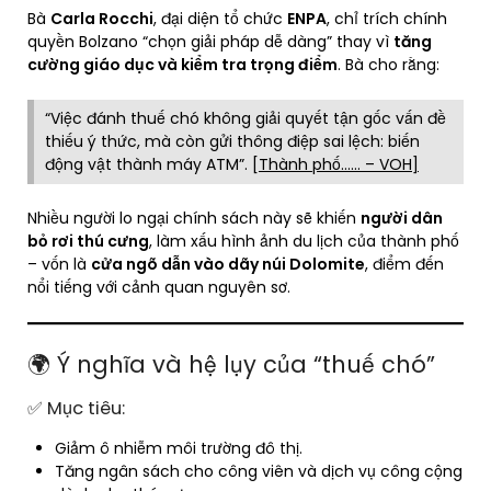
Bà
Carla Rocchi
, đại diện tổ chức
ENPA
, chỉ trích chính
quyền Bolzano “chọn giải pháp dễ dàng” thay vì
tăng
cường giáo dục và kiểm tra trọng điểm
. Bà cho rằng:
“Việc đánh thuế chó không giải quyết tận gốc vấn đề
thiếu ý thức, mà còn gửi thông điệp sai lệch: biến
động vật thành máy ATM”.
[Thành phố…… – VOH]
Nhiều người lo ngại chính sách này sẽ khiến
người dân
bỏ rơi thú cưng
, làm xấu hình ảnh du lịch của thành phố
– vốn là
cửa ngõ dẫn vào dãy núi Dolomite
, điểm đến
nổi tiếng với cảnh quan nguyên sơ.
🌍 Ý nghĩa và hệ lụy của “thuế chó”
✅ Mục tiêu:
Giảm ô nhiễm môi trường đô thị.
Tăng ngân sách cho công viên và dịch vụ công cộng