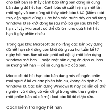
cho biết bạn sẽ thấy cảnh báo rằng bạn đang sử dụng
bản dựng đã hết hạn. Cảnh báo sẽ xuất hiện lại một lần
mỗi ngày và bạn cũng sẽ thấy cảnh báo UAC (Kiểm soát
truy cập người dùng). Các báo cáo trước đây đã nói rằng
Windows 10 sẽ khởi động lại sau mỗi ba giờ sau khi hết
hạn, vì vậy Microsoft có thể đã làm cho quá trình hết
hạn ít gây phiền nhiễu.
Trong quá khứ, Microsoft đã nói rằng các bản xây dựng
đã hết hạn sẽ không còn khởi động sau hai tuần kể từ
ngày hết hạn. Bạn sẽ cần phải cài đặt lại một bản dựng
Windows mới hơn — hoặc một bản dựng ổn định cũ hơn
sẽ không hết hạn — để sử dụng lại PC của bạn.
Microsoft đã hết hạn các bản dựng này để ngăn chặn
mọi người ở lại với các phiên bản cũ, không ổn định của
Windows 10. Các bản dựng Windows 10 này có sẵn để thử
nghiệm và không có vấn đề gì trong việc thử nghiệm
một phiên bản cũ có một loạt các lỗi đã được sửa.
Cách kiểm tra ngày hết hạn