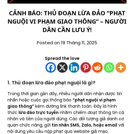
CẢNH BÁO: THỦ ĐOẠN LỪA ĐẢO “PHẠT
NGUỘI VI PHẠM GIAO THÔNG” – NGƯỜI
DÂN CẦN LƯU Ý!
Posted on 19 Tháng 11, 2025
Spread the love
1. Thủ đoạn lừa đảo phạt nguội là gì?
Trong thời gian gần đây, nhiều người dân nhận được tin
nhắn hoặc cuộc gọi thông báo
“phạt nguội vi phạm
giao thông”
kèm đường link thanh toán. Đây là hình
thức
lừa đảo trực tuyến
nhằm chiếm đoạt thông tin cá
nhân và tiền của người dùng. Các đối tượng giả danh cơ
quan chức năng, gửi
tin nhắn SMS, Zalo, hoặc email
với
nội dung yêu cầu nộp phạt qua website giả mạo.