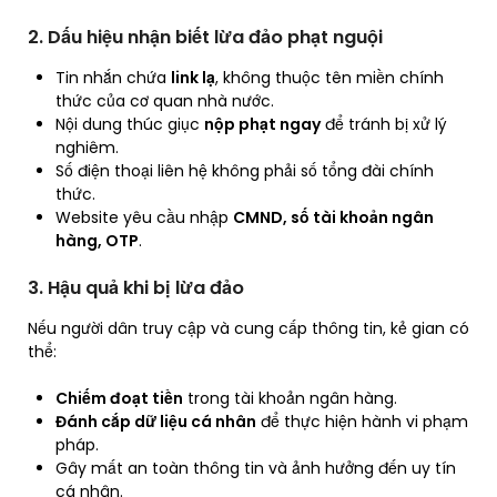
2. Dấu hiệu nhận biết lừa đảo phạt nguội
Tin nhắn chứa
link lạ
, không thuộc tên miền chính
thức của cơ quan nhà nước.
Nội dung thúc giục
nộp phạt ngay
để tránh bị xử lý
nghiêm.
Số điện thoại liên hệ không phải số tổng đài chính
thức.
Website yêu cầu nhập
CMND, số tài khoản ngân
hàng, OTP
.
3. Hậu quả khi bị lừa đảo
Nếu người dân truy cập và cung cấp thông tin, kẻ gian có
thể:
Chiếm đoạt tiền
trong tài khoản ngân hàng.
Đánh cắp dữ liệu cá nhân
để thực hiện hành vi phạm
pháp.
Gây mất an toàn thông tin và ảnh hưởng đến uy tín
cá nhân.