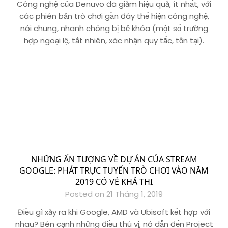
Công nghệ của Denuvo đã giảm hiệu quả, ít nhất, với
các phiên bản trò chơi gần đây thể hiện công nghệ,
nói chung, nhanh chóng bị bẻ khóa (một số trường
hợp ngoại lệ, tất nhiên, xác nhận quy tắc, tồn tại).
NHỮNG ẤN TƯỢNG VỀ DỰ ÁN CỦA STREAM
GOOGLE: PHÁT TRỰC TUYẾN TRÒ CHƠI VÀO NĂM
2019 CÓ VẺ KHẢ THI
Posted on 21 Tháng 1, 2019
Điều gì xảy ra khi Google, AMD và Ubisoft kết hợp với
nhau? Bên cạnh những điều thú vị, nó dẫn đến Project