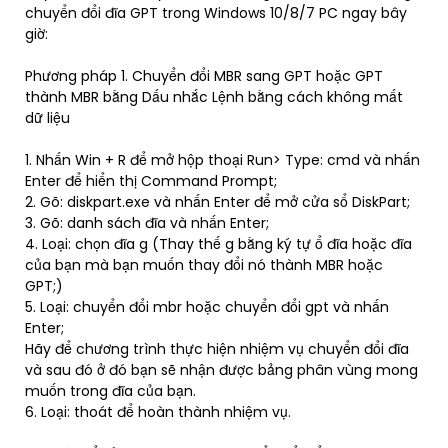
chuyển đổi đĩa GPT trong Windows 10/8/7 PC ngay bây
giờ:
Phương pháp 1. Chuyển đổi MBR sang GPT hoặc GPT
thành MBR bằng Dấu nhắc Lệnh bằng cách không mất
dữ liệu
1. Nhấn Win + R để mở hộp thoại Run> Type: cmd và nhấn
Enter để hiển thị Command Prompt;
2. Gõ: diskpart.exe và nhấn Enter để mở cửa sổ DiskPart;
3. Gõ: danh sách đĩa và nhấn Enter;
4. Loại: chọn đĩa g (Thay thế g bằng ký tự ổ đĩa hoặc đĩa
của bạn mà bạn muốn thay đổi nó thành MBR hoặc
GPT;)
5. Loại: chuyển đổi mbr hoặc chuyển đổi gpt và nhấn
Enter;
Hãy để chương trình thực hiện nhiệm vụ chuyển đổi đĩa
và sau đó ở đó bạn sẽ nhận được bảng phân vùng mong
muốn trong đĩa của bạn.
6. Loại: thoát để hoàn thành nhiệm vụ.