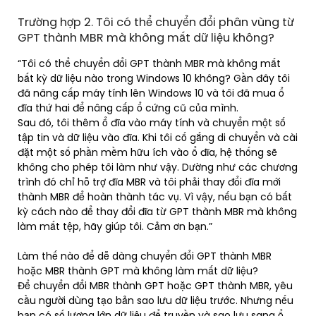
Trường hợp 2. Tôi có thể chuyển đổi phân vùng từ
GPT thành MBR mà không mất dữ liệu không?
“Tôi có thể chuyển đổi GPT thành MBR mà không mất
bất kỳ dữ liệu nào trong Windows 10 không? Gần đây tôi
đã nâng cấp máy tính lên Windows 10 và tôi đã mua ổ
đĩa thứ hai để nâng cấp ổ cứng cũ của mình.
Sau đó, tôi thêm ổ đĩa vào máy tính và chuyển một số
tập tin và dữ liệu vào đĩa. Khi tôi cố gắng di chuyển và cài
đặt một số phần mềm hữu ích vào ổ đĩa, hệ thống sẽ
không cho phép tôi làm như vậy. Dường như các chương
trình đó chỉ hỗ trợ đĩa MBR và tôi phải thay đổi đĩa mới
thành MBR để hoàn thành tác vụ. Vì vậy, nếu bạn có bất
kỳ cách nào để thay đổi đĩa từ GPT thành MBR mà không
làm mất tệp, hãy giúp tôi. Cảm ơn bạn.”
Làm thế nào để dễ dàng chuyển đổi GPT thành MBR
hoặc MBR thành GPT mà không làm mất dữ liệu?
Để chuyển đổi MBR thành GPT hoặc GPT thành MBR, yêu
cầu người dùng tạo bản sao lưu dữ liệu trước. Nhưng nếu
bạn có số lượng lớn dữ liệu để truyền và sao lưu sang ổ