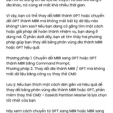
đĩa khác, nó cũng sẽ mất khá nhiều thời gian.
Vì vậy, bạn có thể thay đổi MBR thành GPT hoặc chuyển
đổi GPT thành MBR mà không mất bất kỳ dữ liệu nào
không? Làm sao? Nếu bạn đang cố gắng tìm một cách
hoặc giải pháp để hoàn thành nhiệm vụ, bạn đang ở
đúng nơi. Ở phần dưới đây, bạn sẽ tìm thấy hai phương
pháp giúp bạn thay đổi bảng phân vùng đĩa thành MBR
hoặc GPT hiệu quả:
Phương pháp 1. Chuyển đổi MBR sang GPT hoặc GPT
thành MBR bằng Command Prompt;
Phương pháp 2. Thay đổi đĩa thành MBR / GPT mà không
mất dữ liệu bằng công cụ thay thế CMD
Lưu ý: Nếu bạn thích một cách đơn giản và hiệu quả để
thay đổi bảng phân vùng đĩa thành MBR hoặc GPT, phần
mềm thay thế CMD – EaseUS Partition Master là lựa chọn
tốt nhất của bạn.
Hãy xem cách chuyển từ GPT sang MBR hoặc MBR sang