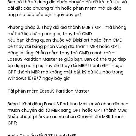
Bạn có thể sử dụng đĩa được chuyển đổi để lưu dữ liệu và
cài đặt các chương trình hoặc phần mềm mới để đáp
ứng nhu cầu của bạn ngay bây giờ.
Phương pháp 2. Thay đổi đĩa thành MBR / GPT mà không
mất dữ liệu bằng công cụ thay thế CMD
Nếu bạn không quen thuộc với DiskPart hoặc lệnh CMD
để thay đổi bảng phân vùng đĩa thành MBR hoặc GPT,
đừng lo lắng. Phần mềm thay thế CMD mạnh mẽ –
EaseUS Partition Master sẽ giúp bạn. Bạn có thể trực tiếp
áp dụng công cụ này để thay đổi MBR thành GPT hoặc
GPT thành MBR mà không mất bất kỳ dữ liệu nào trong
Windows 10/8/7 ngay bây giờ:
Tài phần mềm
EaseUS Partition Master
Bước 1. Khởi động EaseUS Partition Master và chọn đĩa bạn
muốn chuyển đổi từ MBR sang GPT hoặc GPT thành MBR;
Nhấp chuột phải vào nó và chọn Chuyển đổi MBR thành
GPT;
Hoặc Chuyển đổi GPT thành MBR;