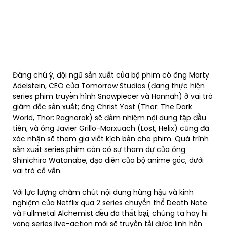
Đáng chú ý, đội ngũ sản xuất của bộ phim có ông Marty
Adelstein, CEO của Tomorrow Studios (đang thực hiện
series phim truyền hình Snowpiecer và Hannah) ở vai trò
giám đốc sản xuất; ông Christ Yost (Thor: The Dark
World, Thor: Ragnarok) sẽ đảm nhiệm nội dung tập đầu
tiên; và ông Javier Grillo-Marxuach (Lost, Helix) cũng đã
xác nhận sẽ tham gia viết kịch bản cho phim. Quá trình
sản xuất series phim còn có sự tham dự của ông
Shinichiro Watanabe, đạo diễn của bộ anime gốc, dưới
vai trò cố vấn.
Với lực lượng chăm chút nội dung hùng hậu và kinh
nghiệm của Netflix qua 2 series chuyển thể Death Note
và Fullmetal Alchemist đều đã thất bại, chúng ta hãy hi
vọng series live-action mới sẽ truyền tải được linh hồn