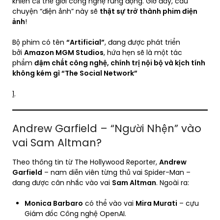
khiến cả thế giới công nghệ rúng động. Giờ đây, câu
chuyện “điện ảnh” này sẽ
thật sự trở thành phim điện
ảnh
!
Bộ phim có tên
“Artificial”
, đang được phát triển
bởi
Amazon MGM Studios
, hứa hẹn sẽ là một tác
phẩm
đậm chất công nghệ, chính trị nội bộ và kịch tính
không kém gì “The Social Network”
1
.
Andrew Garfield – “Người Nhện” vào
vai Sam Altman?
Theo thông tin từ The Hollywood Reporter,
Andrew
Garfield
– nam diễn viên từng thủ vai Spider-Man –
đang được cân nhắc vào vai
Sam Altman
. Ngoài ra:
Monica Barbaro
có thể vào vai
Mira Murati
– cựu
Giám đốc Công nghệ OpenAI.