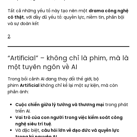
Tất cả những yếu tố này tạo nên một
drama công nghệ
có thật
, với đầy đủ yếu tố: quyền lực, niềm tin, phản bội
và sự đoàn kết
2
.
“Artificial” – không chỉ là phim, mà là
một tuyên ngôn về AI
Trong bối cảnh AI đang thay đổi thế giới, bộ
phim
Artificial
không chỉ kể lại một sự kiện, mà còn
phản ánh:
Cuộc chiến giữa lý tưởng và thương mại
trong phát
triển AI.
Vai trò của con người trong việc kiểm soát công
nghệ siêu trí tuệ
.
Và đặc biệt,
câu hỏi lớn về đạo đức và quyền lực
trong kỷ nguyên AI
.