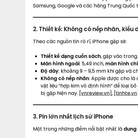
Samsung, Google và các hãng Trung Quốc t
2. Thiết kế: Không có nếp nhăn, kiểu
Theo các nguồn tin rò rỉ, iPhone gập sẽ:
Thiết kế dạng cuốn sách
, gập vào trong.
Màn hình ngoài
: 5,49 inch,
màn hình ch
Độ dày
: khoảng 9 – 9,5 mm khi gập và ch
Không có nếp nhăn
: Apple được cho là 
vật liệu “hợp kim vô định hình” để loại 
bị gập hiện nay.
[vnreview.vn]
,
[tinhte.vn
3. Pin lớn nhất lịch sử iPhone
Một trong những điểm nổi bật nhất là
dung 