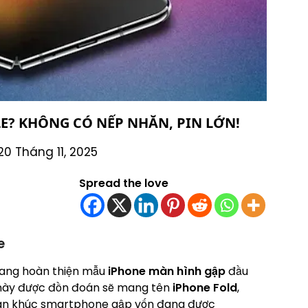
LE? KHÔNG CÓ NẾP NHĂN, PIN LỚN!
20 Tháng 11, 2025
Spread the love
e
đang hoàn thiện mẫu
iPhone màn hình gập
đầu
ị này được đồn đoán sẽ mang tên
iPhone Fold
,
hân khúc smartphone gập vốn đang được