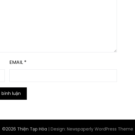
EMAIL
*
©2026 Thiện Tạp Hóa
| Design:
Newspaperly WordPress Theme