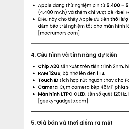
Apple đang thử nghiệm pin từ
5.400 – 
(4.400 mAh) và thậm chí vượt cả Pixel F
Điều này cho thấy Apple ưu tiên
thời lư
đảm bảo trải nghiệm tốt cho màn hình l
[macrumors.com]
4. Cấu hình và tính năng dự kiến
Chip A20
sản xuất trên tiến trình 2nm, 
RAM 12GB
, bộ nhớ lên đến
1TB
.
Touch ID
tích hợp nút nguồn thay cho Fa
Camera
: Cụm camera kép 48MP phía sa
Màn hình LTPO OLED
, tần số quét 120Hz
[geeky-gadgets.com]
5. Giá bán và thời điểm ra mắt