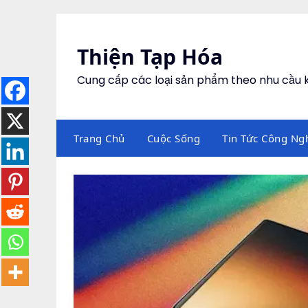
Skip
to
content
Thiện Tạp Hóa
Cung cấp các loại sản phẩm theo nhu cầu
Trang Chủ
Cuộc Sống
Tin Tức Công Ng