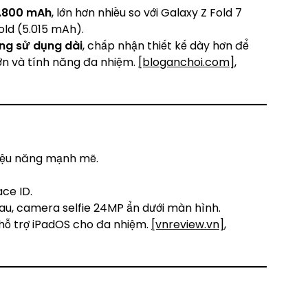
5.800 mAh
, lớn hơn nhiều so với Galaxy Z Fold 7
old (5.015 mAh).
ợng sử dụng dài
, chấp nhận thiết kế dày hơn để
ớn và tính năng đa nhiệm.
[bloganchoi.com]
,
hiệu năng mạnh mẽ.
ce ID.
u, camera selfie 24MP ẩn dưới màn hình.
, hỗ trợ iPadOS cho đa nhiệm.
[vnreview.vn]
,