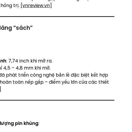
hống trị.
[vnreview.vn]
 dáng “sách”
ính
: 7,74 inch khi mở ra.
ỉ 4,5 – 4,8 mm khi mở.
đã phát triển công nghệ bản lề đặc biệt kết hợp
bỏ hoàn toàn nếp gấp – điểm yếu lớn của các thiết
]
lượng pin khủng
: