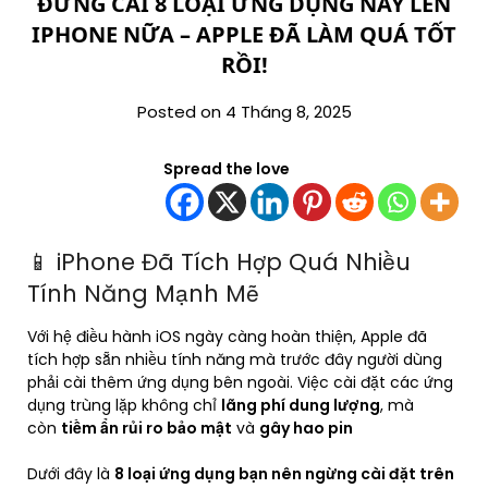
ĐỪNG CÀI 8 LOẠI ỨNG DỤNG NÀY LÊN
IPHONE NỮA – APPLE ĐÃ LÀM QUÁ TỐT
RỒI!
Posted on 4 Tháng 8, 2025
Spread the love
📱 iPhone Đã Tích Hợp Quá Nhiều
Tính Năng Mạnh Mẽ
Với hệ điều hành iOS ngày càng hoàn thiện, Apple đã
tích hợp sẵn nhiều tính năng mà trước đây người dùng
phải cài thêm ứng dụng bên ngoài. Việc cài đặt các ứng
dụng trùng lặp không chỉ
lãng phí dung lượng
, mà
còn
tiềm ẩn rủi ro bảo mật
và
gây hao pin
Dưới đây là
8 loại ứng dụng bạn nên ngừng cài đặt trên