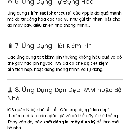
⚙️ 6. Ứng Dụng Tự Động Hóa
Ứng dụng
Phím tắt (Shortcuts)
của Apple đã quá mạnh
mẽ để tự động hóa các tác vụ như gửi tin nhắn, bật chế
độ máy bay, điều khiển nhà thông minh…
🔋 7. Ứng Dụng Tiết Kiệm Pin
Các ứng dụng tiết kiệm pin thường không hiệu quả và có
thể gây hao pin ngược. iOS đã có
chế độ tiết kiệm
pin
tích hợp, hoạt động thông minh và tự động.
🧹 8. Ứng Dụng Dọn Dẹp RAM hoặc Bộ
Nhớ
iOS quản lý bộ nhớ rất tốt. Các ứng dụng “dọn dẹp”
thường chỉ tạo cảm giác giả và có thể gây lỗi hệ thống.
Thay vào đó, hãy
khởi động lại máy định kỳ
để làm mới
bộ nhớ