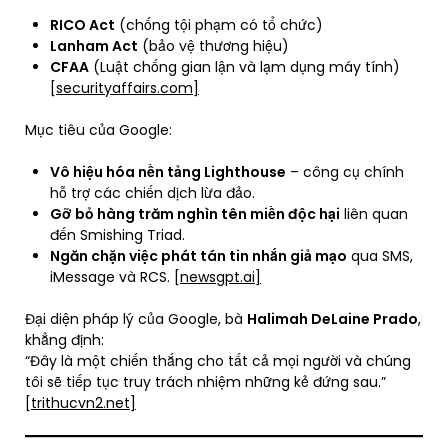
RICO Act
(chống tội phạm có tổ chức)
Lanham Act
(bảo vệ thương hiệu)
CFAA
(Luật chống gian lận và lạm dụng máy tính)
[securityaffairs.com]
Mục tiêu của Google:
Vô hiệu hóa nền tảng Lighthouse
– công cụ chính
hỗ trợ các chiến dịch lừa đảo.
Gỡ bỏ hàng trăm nghìn tên miền độc hại
liên quan
đến Smishing Triad.
Ngăn chặn việc phát tán tin nhắn giả mạo
qua SMS,
iMessage và RCS.
[newsgpt.ai]
Đại diện pháp lý của Google, bà
Halimah DeLaine Prado
,
khẳng định:
“Đây là một chiến thắng cho tất cả mọi người và chúng
tôi sẽ tiếp tục truy trách nhiệm những kẻ đứng sau.”
[trithucvn2.net]