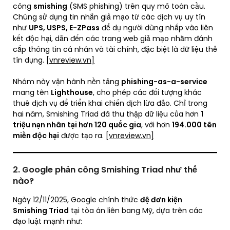
công
smishing
(SMS phishing) trên quy mô toàn cầu.
Chúng sử dụng tin nhắn giả mạo từ các dịch vụ uy tín
như
UPS, USPS, E-ZPass
để dụ người dùng nhấp vào liên
kết độc hại, dẫn đến các trang web giả mạo nhằm đánh
cắp thông tin cá nhân và tài chính, đặc biệt là dữ liệu thẻ
tín dụng.
[vnreview.vn]
Nhóm này vận hành nền tảng
phishing-as-a-service
mang tên
Lighthouse
, cho phép các đối tượng khác
thuê dịch vụ để triển khai chiến dịch lừa đảo. Chỉ trong
hai năm, Smishing Triad đã thu thập dữ liệu của hơn
1
triệu nạn nhân tại hơn 120 quốc gia
, với hơn
194.000 tên
miền độc hại
được tạo ra.
[vnreview.vn]
2. Google phản công Smishing Triad như thế
nào?
Ngày 12/11/2025, Google chính thức
đệ đơn kiện
Smishing Triad
tại tòa án liên bang Mỹ, dựa trên các
đạo luật mạnh như: