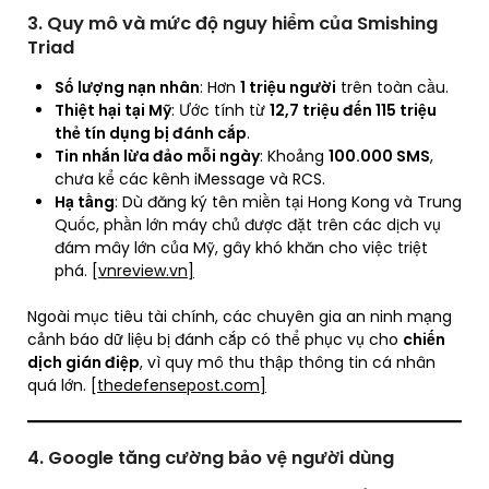
3. Quy mô và mức độ nguy hiểm của Smishing
Triad
Số lượng nạn nhân
: Hơn
1 triệu người
trên toàn cầu.
Thiệt hại tại Mỹ
: Ước tính từ
12,7 triệu đến 115 triệu
thẻ tín dụng bị đánh cắp
.
Tin nhắn lừa đảo mỗi ngày
: Khoảng
100.000 SMS
,
chưa kể các kênh iMessage và RCS.
Hạ tầng
: Dù đăng ký tên miền tại Hong Kong và Trung
Quốc, phần lớn máy chủ được đặt trên các dịch vụ
đám mây lớn của Mỹ, gây khó khăn cho việc triệt
phá.
[vnreview.vn]
Ngoài mục tiêu tài chính, các chuyên gia an ninh mạng
cảnh báo dữ liệu bị đánh cắp có thể phục vụ cho
chiến
dịch gián điệp
, vì quy mô thu thập thông tin cá nhân
quá lớn.
[thedefensepost.com]
4. Google tăng cường bảo vệ người dùng