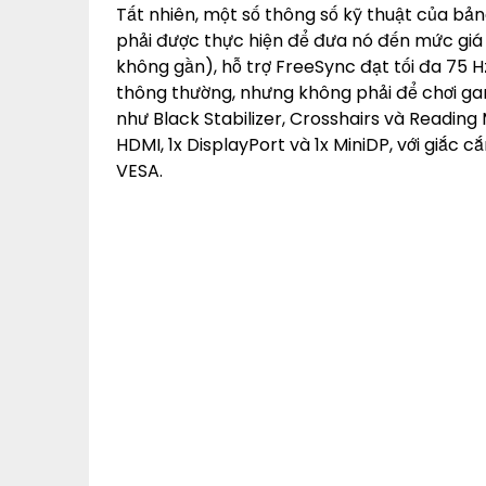
Tất nhiên, một số thông số kỹ thuật của bản
phải được thực hiện để đưa nó đến mức giá 
không gần), hỗ trợ FreeSync đạt tối đa 75 H
thông thường, nhưng không phải để chơi ga
như Black Stabilizer, Crosshairs và Readin
HDMI, 1x DisplayPort và 1x MiniDP, với giắc 
VESA.