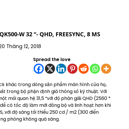
K500-W 32 “- QHD, FREESYNC, 8 MS
20 Tháng 12, 2018
Spread the love
k khác trong dòng sản phẩm màn hình của họ,
t trong bộ phận định giá thông số kỹ thuật. Với
ột mối quan hệ 31,5 “với độ phân giải QHD (2560 *
ể có tốc độ làm mới đồng bộ và linh hoạt hơn khi
S, với độ sáng tối thiểu 250 cd / m2 (300 điển
rong phòng không quá sáng.