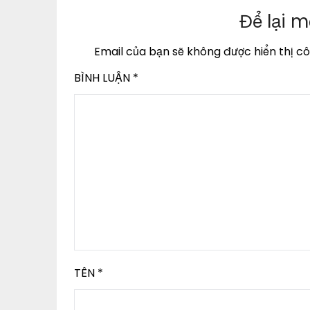
Để lại m
Email của bạn sẽ không được hiển thị cô
BÌNH LUẬN
*
TÊN
*