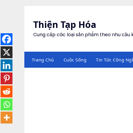
Skip
to
content
Thiện Tạp Hóa
Cung cấp các loại sản phẩm theo nhu cầu
Trang Chủ
Cuộc Sống
Tin Tức Công Ng