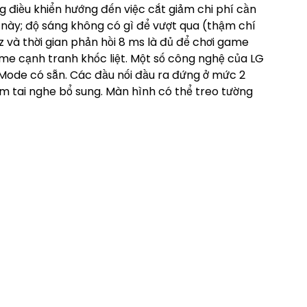
g điều khiển hướng đến việc cắt giảm chi phí cần
này; độ sáng không có gì để vượt qua (thậm chí
z và thời gian phản hồi 8 ms là đủ để chơi game
me cạnh tranh khốc liệt. Một số công nghệ của LG
g Mode có sẵn. Các đầu nối đầu ra đứng ở mức 2
cắm tai nghe bổ sung. Màn hình có thể treo tường