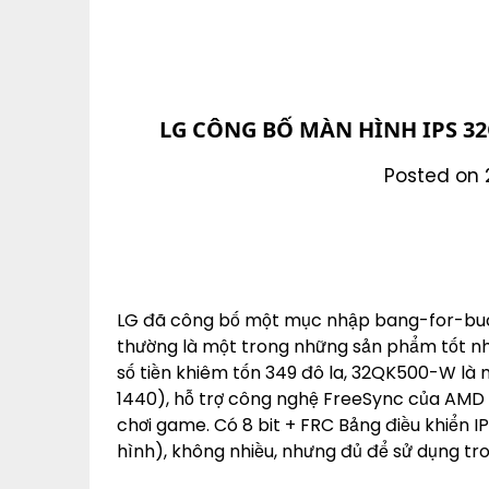
LG CÔNG BỐ MÀN HÌNH IPS 32Q
Posted on 
LG đã công bố một mục nhập bang-for-buc
thường là một trong những sản phẩm tốt nhấ
số tiền khiêm tốn 349 đô la, 32QK500-W là m
1440), hỗ trợ công nghệ FreeSync của AMD đ
chơi game. Có 8 bit + FRC Bảng điều khiển IP
hình), không nhiều, nhưng đủ để sử dụng t