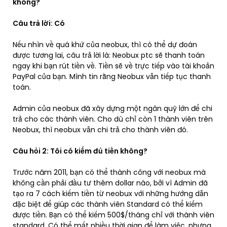
không?
Câu trả lời: Có
Nếu nhìn về quá khứ của neobux, thì có thể dự đoán
được tương lai, câu trả lời là: Neobux ptc sẽ thanh toán
ngay khi bạn rút tiền về. Tiền sẽ về trực tiếp vào tài khoản
PayPal của bạn. Mình tin rằng Neobux vẫn tiếp tục thanh
toán.
Admin của neobux đã xây dựng một ngân quỹ lớn để chi
trả cho các thành viên. Cho dù chỉ còn 1 thành viên trên
Neobux, thì neobux vẫn chi trả cho thành viên đó.
Câu hỏi 2: Tôi có kiếm đủ tiền không?
Trước năm 2011, bạn có thể thành công với neobux mà
không cần phải đầu tư thêm dollar nào, bởi vì Admin đã
tạo ra 7 cách kiếm tiền từ neobux với những hướng dẫn
đặc biệt để giúp các thành viên Standard có thể kiếm
được tiền. Bạn có thể kiếm 500$/tháng chỉ với thành viên
standard. Có thể mất nhiều thời gian để làm việc, nhưng