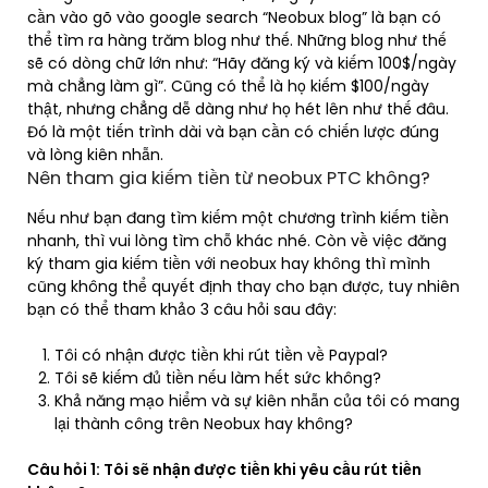
cần vào gõ vào google search “Neobux blog” là bạn có
thể tìm ra hàng trăm blog như thế. Những blog như thế
sẽ có dòng chữ lớn như: “Hãy đăng ký và kiếm 100$/ngày
mà chẳng làm gì”. Cũng có thể là họ kiếm $100/ngày
thật, nhưng chẳng dễ dàng như họ hét lên như thế đâu.
Đó là một tiến trình dài và bạn cần có chiến lược đúng
và lòng kiên nhẫn.
Nên tham gia kiếm tiền từ neobux PTC không?
​Nếu như bạn đang tìm kiếm một chương trình kiếm tiền
nhanh, thì vui lòng tìm chỗ khác nhé. Còn về việc đăng
ký tham gia kiếm tiền với neobux hay không thì mình
cũng không thể quyết định thay cho bạn được, tuy nhiên
bạn có thể tham khảo 3 câu hỏi sau đây:
Tôi có nhận được tiền khi rút tiền về Paypal?
Tôi sẽ kiếm đủ tiền nếu làm hết sức không?
Khả năng mạo hiểm và sự kiên nhẫn của tôi có mang
lại thành công trên Neobux hay không?
Câu hỏi 1: Tôi sẽ nhận được tiền khi yêu cầu rút tiền