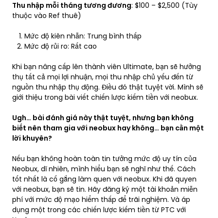
Thu nhập mỗi tháng tương đương
: $100 – $2,500 (Tùy
thuộc vào Ref thuê)
Mức độ kiên nhẫn: Trung bình thấp
Mức độ rủi ro: Rất cao
Khi bạn nâng cấp lên thành viên Ultimate, bạn sẽ hưởng
thụ tất cả mọi lợi nhuận, mọi thu nhập chủ yếu đến từ
nguồn thu nhập thụ động. Điều đó thật tuyệt vời. Mình sẽ
giới thiệu trong bài viết chiến lược kiếm tiền với neobux.
Ugh… bài đánh giá này thật tuyệt, nhưng bạn không
biết nên tham gia với neobux hay không… bạn cần một
lời khuyên?
​Nếu bạn không hoàn toàn tin tưởng mức độ uy tín của
Neobux, dĩ nhiên, mình hiểu bạn sẽ nghĩ như thế. Cách
tốt nhất là cố gắng làm quen với neobux. Khi đã quyen
với neobux, bạn sẽ tin. Hãy đăng ký một tài khoản miễn
phí với mức độ mạo hiểm thấp để trãi nghiệm. Và áp
dụng một trong các chiến lược kiếm tiền từ PTC với