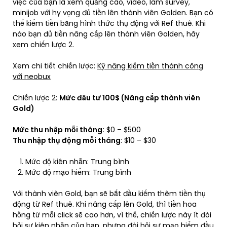
việc của bạn là xem quảng cáo, video, làm survey,
minijob với hy vọng đủ tiền lên thành viên Golden. Bạn có
thể kiếm tiền bằng hình thức thụ động với Ref thuê. Khi
nào bạn đủ tiền nâng cấp lên thành viên Golden, hãy
xem chiến lược 2.
Xem chi tiết chiến lược:
Kỹ năng kiếm tiền thành công
với neobux
Chiến lược 2:
Mức đầu tư 100$ (Nâng cấp thành viên
Gold)
Mức thu nhập mỗi tháng:
$0 – $500
Thu nhập thụ động mỗi tháng
: $10 – $30
Mức độ kiên nhẫn: Trung bình
Mức độ mạo hiểm: Trung bình
Với thành viên Gold, bạn sẽ bắt đầu kiếm thêm tiền thụ
động từ Ref thuê. Khi nâng cấp lên Gold, thì tiền hoa
hồng từ mỗi click sẽ cao hơn, vì thế, chiến lược này ít đòi
hỏi sự kiên nhẫn của bạn, nhưng đòi hỏi sự mạo hiểm đầu