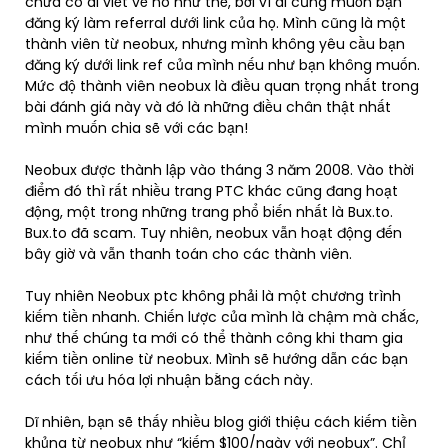
chưa có ai viết về nó như thế, bởi vì ai cũng muốn bạn
đăng ký làm referral dưới link của họ. Mình cũng là một
thành viên từ neobux, nhưng mình không yêu cầu bạn
đăng ký dưới link ref của mình nếu như bạn không muốn.
Mức độ thành viên neobux là điều quan trọng nhất trong
bài đánh giá này và đó là những điều chân thật nhất
mình muốn chia sẽ với các bạn!
Neobux được thành lập vào tháng 3 năm 2008. Vào thời
điểm đó thì rất nhiều trang PTC khác cũng đang hoạt
động, một trong những trang phổ biến nhất là Bux.to.
Bux.to đã scam. Tuy nhiên, neobux vẫn hoạt động đến
bây giờ và vẫn thanh toán cho các thành viên.
Tuy nhiên Neobux ptc không phải là một chương trình
kiếm tiền nhanh. Chiến lược của mình là chậm mà chắc,
như thế chúng ta mới có thể thành công khi tham gia
kiếm tiền online từ neobux. Mình sẽ hướng dẫn các bạn
cách tối ưu hóa lợi nhuận bằng cách này.
Dĩ nhiên, bạn sẽ thấy nhiều blog giới thiệu cách kiếm tiền
khủng từ neobux như “kiếm $100/ngày với neobux”. Chỉ