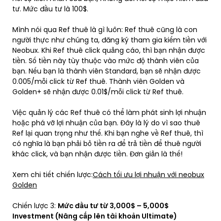
tư. Mức đầu tư là 100$.
Mình nói qua Ref thuê là gì luôn: Ref thuê cũng là con
người thực như chúng ta, đăng ký tham gia kiếm tiền với
Neobux. Khi Ref thuê click quảng cáo, thì bạn nhận được
tiền. Số tiền này tùy thuộc vào mức độ thành viên của
bạn. Nếu bạn là thành viên Standard, bạn sẽ nhận được
0.005/mỗi click từ Ref thuê. Thành viên Golden và
Golden+ sẽ nhận được 0.01$/mỗi click từ Ref thuê.
Việc quản lý các Ref thuê có thể làm phát sinh lợi nhuận
hoặc phá vỡ lợi nhuận của bạn. Đây là lý do vì sao thuê
Ref lại quan trọng như thế. Khi bạn nghe về Ref thuê, thì
có nghĩa là bạn phải bỏ tiền ra để trả tiền để thuê người
khác click, và bạn nhận được tiền. Đơn giản là thế!
Xem chi tiết chiến lược:
Cách tối ưu lợi nhuận với neobux
Golden
Chiến lược 3:
Mức đầu tư từ 3,000$ – 5,000$
Investment (Nâng cấp lên tài khoản Ultimate)