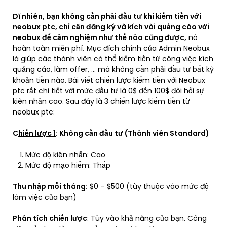
Dĩ nhiên, bạn không cần phải đầu tư khi kiếm tiền với
neobux ptc, chỉ cần đăng ký và kích vài quảng cáo với
neobux để cảm nghiệm như thế nào cũng được,
nó
hoàn toàn miễn phí
.
Mục đích chính của Admin Neobux
là giúp các thành viên có thể kiếm tiền từ công việc kích
quảng cáo, làm offer, … mà không cần phải đầu tư bất kỳ
khoản tiền nào. Bài viết chiến lược kiếm tiền với Neobux
ptc rất chi tiết với mức đầu tư là 0$ đến 100$ đòi hỏi sự
kiên nhẫn cao. Sau đây là 3 chiến lược kiếm tiền từ
neobux ptc:
C
hiến lược 1
: Không cần đầu tư (Thành viên Standard)
Mức độ kiên nhẫn: Cao
Mức độ mạo hiểm: Thấp
Thu nhập mỗi tháng:
$0 – $500 (tùy thuộc vào mức độ
làm việc của bạn)
Phân tích chiến lược
: Tùy vào khả năng của bạn. Công