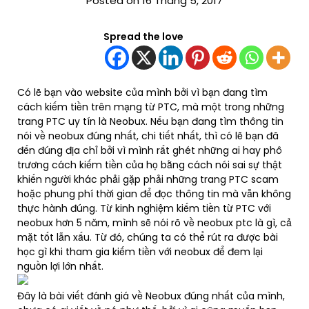
Posted on 16 Tháng 5, 2017
Spread the love
Có lẽ bạn vào website của mình bởi vì bạn đang tìm
cách kiếm tiền trên mạng từ PTC, mà một trong những
trang PTC uy tín là Neobux. Nếu bạn đang tìm thông tin
nói về neobux đúng nhất, chi tiết nhất, thì có lẽ bạn đã
đến đúng địa chỉ bởi vì mình rất ghét những ai hay phô
trương cách kiếm tiền của họ bằng cách nói sai sự thật
khiến người khác phải gặp phải những trang PTC scam
hoặc phung phí thời gian để đọc thông tin mà vẫn không
thực hành đúng. Từ kinh nghiệm kiếm tiền từ PTC với
neobux hơn 5 năm, mình sẽ nói rõ về neobux ptc là gì, cả
mặt tốt lẫn xấu. Từ đó, chúng ta có thể rút ra được bài
học gì khi tham gia kiếm tiền với neobux để đem lại
nguồn lợi lớn nhất.
​Đây là bài viết đánh giá về Neobux đúng nhất của mình,