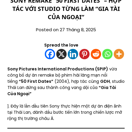
SONY REMAKE “50 FIRST DATES” – HỢP
TÁC VỚI STUDIO TỪNG LÀM “GIA TÀI
CỦA NGOẠI”
Posted on 27 Tháng 8, 2025
Spread the love
Sony Pictures International Productions (SPIP)
vừa
công bố dự án remake bộ phim hài lãng mạn nổi
tiếng
“50 First Dates”
(2004), hợp tác cùng
GDH
, studio
Thái Lan đứng sau thành công vang dội của
“Gia Tài
Của Ngoại”
1
. Đây là lần đầu tiên Sony thực hiện một dự án điện ảnh
tại Thái Lan, đánh dấu bước tiến lớn trong chiến lược mở
rộng thị trường châu Á.