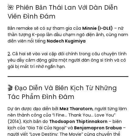
🌺 Phiên Bản Thái Lan Với Dàn Diễn
Viên Đình Đám
Bản remake sẽ có sự tham gia của
Minnie (I-DLE)
– nữ
thần tượng K-pop lần đầu chạm ngõ điện ảnh, cùng nam
diễn viên nổi tiếng
Nadech Kugimiya
2
. Cả hai sẽ vào vai cặp đôi chính trong câu chuyện tình
yêu đầy cảm động giữa một người đàn ông si tình và cô
gái bị mất trí nhớ ngắn hạn.
🎬 Đạo Diễn Và Biên Kịch Từ Những
Tác Phẩm Đình Đám
Dự án được đạo diễn bởi
Mez Tharatorn
, người từng làm
nên thành công của “I Fine… Thank You… Love You”
(2014). Kịch bản do
Thodsapon Thiptinnakorn
– biên
kịch của “Gia Tài Của Ngoại” và
Benjamapron Srabua
–
người viết “Love Destiny: The Movie” cùng chuyển thể