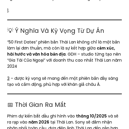
1
.
💡 Ý Nghĩa Và Kỳ Vọng Từ Dự Án
“50 First Dates” phiên bản Thái Lan không chỉ là một bản
làm lại đơn thuần, mà còn là sự kết hợp giữa
cảm xúc,
hài hước và văn hóa bản địa
. GDH – studio từng tạo nên
“Gia Tài Của Ngoại” với doanh thu cao nhất Thái Lan năm
2024
3
– được kỳ vọng sẽ mang đến một phiên bản đầy sáng
tạo và cảm động, phù hợp với khán giả châu Á.
📅 Thời Gian Ra Mắt
Phim dự kiến bắt đầu ghi hình vào
tháng 10/2025
và sẽ
ra rạp vào
năm 2026
tại Thái Lan. Sony sẽ đảm nhận
phân phối toàn cầu, đưa điện ảnh Thái Lan đến gần hơn