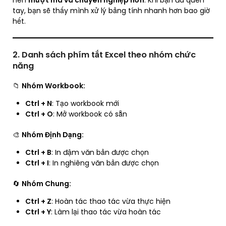
nên
mượt mà và chuyên nghiệp hơn
. Khi bạn đã quen
tay, bạn sẽ thấy mình xử lý bảng tính nhanh hơn bao giờ
hết.
2. Danh sách phím tắt Excel theo nhóm chức
năng
📁
Nhóm Workbook:
Ctrl + N
: Tạo workbook mới
Ctrl + O
: Mở workbook có sẵn
🎨
Nhóm Định Dạng:
Ctrl + B
: In đậm văn bản được chọn
Ctrl + I
: In nghiêng văn bản được chọn
🔄
Nhóm Chung:
Ctrl + Z
: Hoàn tác thao tác vừa thực hiện
Ctrl + Y
: Làm lại thao tác vừa hoàn tác