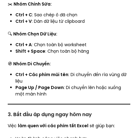
✂️
Nhóm Chỉnh Sửa:
Ctrl + C
: Sao chép ô đã chọn
Ctrl + V
: Dán dữ liệu từ clipboard
🔍
Nhóm Chọn Dữ Liệu:
Ctrl + A
: Chọn toàn bộ worksheet
Shift + Space
: Chọn toàn bộ hàng
🧭
Nhóm Di Chuyển:
Ctrl + Các phím mũi tên
: Di chuyển đến rìa vùng dữ
liệu
Page Up / Page Down
: Di chuyển lên hoặc xuống
một màn hình
3. Bắt đầu áp dụng ngay hôm nay
Việc
làm quen với các phím tắt Excel
sẽ giúp bạn: