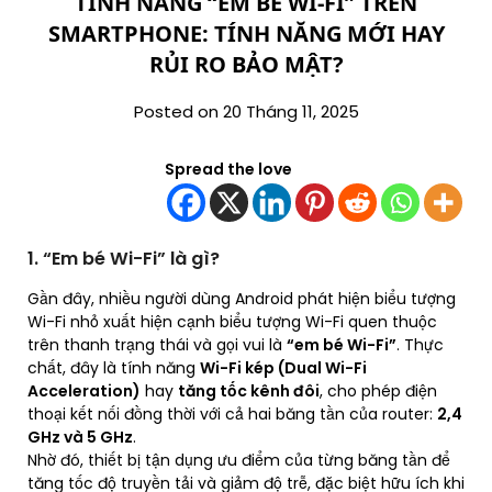
TÍNH NĂNG “EM BÉ WI-FI” TRÊN
SMARTPHONE: TÍNH NĂNG MỚI HAY
RỦI RO BẢO MẬT?
Posted on 20 Tháng 11, 2025
Spread the love
1. “Em bé Wi-Fi” là gì?
Gần đây, nhiều người dùng Android phát hiện biểu tượng
Wi-Fi nhỏ xuất hiện cạnh biểu tượng Wi-Fi quen thuộc
trên thanh trạng thái và gọi vui là
“em bé Wi-Fi”
. Thực
chất, đây là tính năng
Wi-Fi kép (Dual Wi-Fi
Acceleration)
hay
tăng tốc kênh đôi
, cho phép điện
thoại kết nối đồng thời với cả hai băng tần của router:
2,4
GHz và 5 GHz
.
Nhờ đó, thiết bị tận dụng ưu điểm của từng băng tần để
tăng tốc độ truyền tải và giảm độ trễ, đặc biệt hữu ích khi