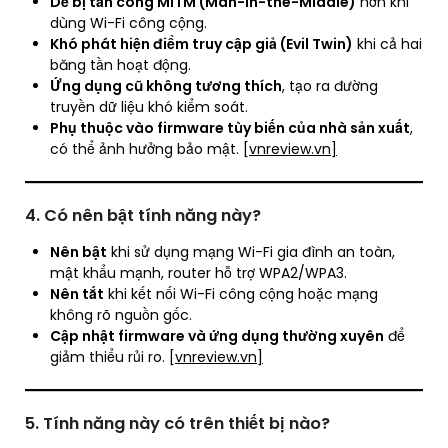
Dễ bị tấn công MITM (Man-in-the-Middle)
hơn khi
dùng Wi-Fi công cộng.
Khó phát hiện điểm truy cập giả (Evil Twin)
khi cả hai
băng tần hoạt động.
Ứng dụng cũ không tương thích
, tạo ra đường
truyền dữ liệu khó kiểm soát.
Phụ thuộc vào firmware tùy biến của nhà sản xuất
,
có thể ảnh hưởng bảo mật.
[vnreview.vn]
4. Có nên bật tính năng này?
Nên bật
khi sử dụng mạng Wi-Fi gia đình an toàn,
mật khẩu mạnh, router hỗ trợ WPA2/WPA3.
Nên tắt
khi kết nối Wi-Fi công cộng hoặc mạng
không rõ nguồn gốc.
Cập nhật firmware và ứng dụng thường xuyên
để
giảm thiểu rủi ro.
[vnreview.vn]
5. Tính năng này có trên thiết bị nào?