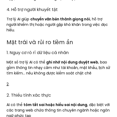
4. Hỗ trợ người khuyết tật
Trợ lý AI giúp
chuyển văn bản thành giọng nói
, hỗ trợ
người khiếm thị hoặc người gặp khó khăn trong việc đọc
hiểu.
Mặt trái và rủi ro tiềm ẩn
1. Nguy cơ rò rỉ dữ liệu cá nhân
Một số trợ lý AI có thể
ghi nhớ nội dung duyệt web
, bao
gồm thông tin nhạy cảm như tài khoản, mật khẩu, lịch sử
tìm kiếm… nếu không được kiểm soát chặt chẽ
2
.
2. Thiếu tính xác thực
AI có thể
tóm tắt sai hoặc hiểu sai nội dung
, đặc biệt với
các trang web chứa thông tin chuyên ngành hoặc ngôn
ngữ phức tạp