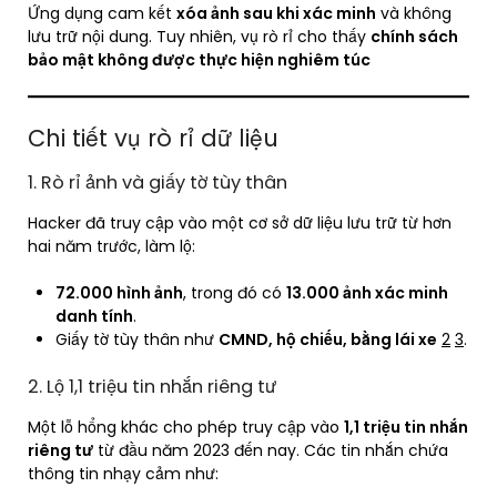
Ứng dụng cam kết
xóa ảnh sau khi xác minh
và không
lưu trữ nội dung. Tuy nhiên, vụ rò rỉ cho thấy
chính sách
bảo mật không được thực hiện nghiêm túc
Chi tiết vụ rò rỉ dữ liệu
1. Rò rỉ ảnh và giấy tờ tùy thân
Hacker đã truy cập vào một cơ sở dữ liệu lưu trữ từ hơn
hai năm trước, làm lộ:
72.000 hình ảnh
, trong đó có
13.000 ảnh xác minh
danh tính
.
Giấy tờ tùy thân như
CMND, hộ chiếu, bằng lái xe
2
3
.
2. Lộ 1,1 triệu tin nhắn riêng tư
Một lỗ hổng khác cho phép truy cập vào
1,1 triệu tin nhắn
riêng tư
từ đầu năm 2023 đến nay. Các tin nhắn chứa
thông tin nhạy cảm như: