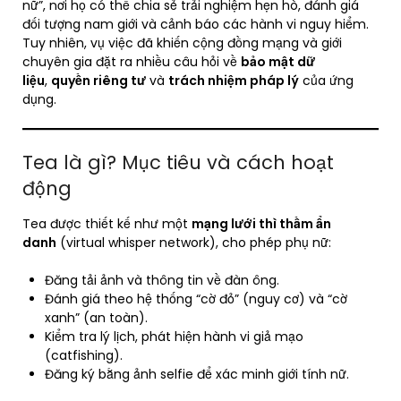
nữ”, nơi họ có thể chia sẻ trải nghiệm hẹn hò, đánh giá
đối tượng nam giới và cảnh báo các hành vi nguy hiểm.
Tuy nhiên, vụ việc đã khiến cộng đồng mạng và giới
chuyên gia đặt ra nhiều câu hỏi về
bảo mật dữ
liệu
,
quyền riêng tư
và
trách nhiệm pháp lý
của ứng
dụng.
Tea là gì? Mục tiêu và cách hoạt
động
Tea được thiết kế như một
mạng lưới thì thầm ẩn
danh
(virtual whisper network), cho phép phụ nữ:
Đăng tải ảnh và thông tin về đàn ông.
Đánh giá theo hệ thống “cờ đỏ” (nguy cơ) và “cờ
xanh” (an toàn).
Kiểm tra lý lịch, phát hiện hành vi giả mạo
(catfishing).
Đăng ký bằng ảnh selfie để xác minh giới tính nữ.