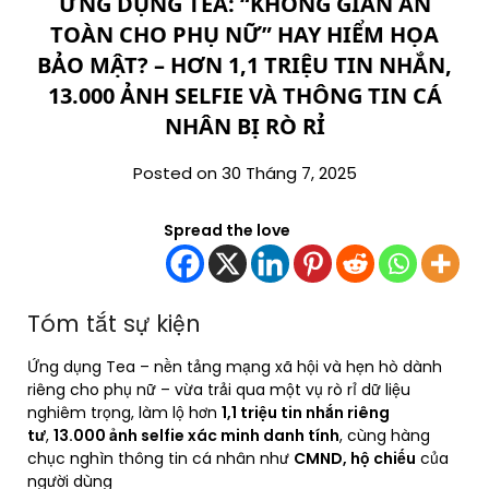
ỨNG DỤNG TEA: “KHÔNG GIAN AN
TOÀN CHO PHỤ NỮ” HAY HIỂM HỌA
BẢO MẬT? – HƠN 1,1 TRIỆU TIN NHẮN,
13.000 ẢNH SELFIE VÀ THÔNG TIN CÁ
NHÂN BỊ RÒ RỈ
Posted on 30 Tháng 7, 2025
Spread the love
Tóm tắt sự kiện
Ứng dụng Tea – nền tảng mạng xã hội và hẹn hò dành
riêng cho phụ nữ – vừa trải qua một vụ rò rỉ dữ liệu
nghiêm trọng, làm lộ hơn
1,1 triệu tin nhắn riêng
tư
,
13.000 ảnh selfie xác minh danh tính
, cùng hàng
chục nghìn thông tin cá nhân như
CMND, hộ chiếu
của
người dùng