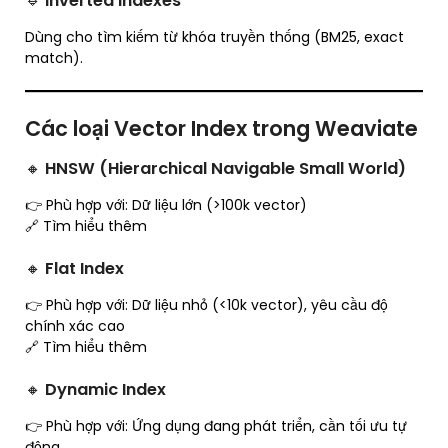
🔹
Inverted Indexes
Dùng cho tìm kiếm từ khóa truyền thống (BM25, exact
match).
Các loại Vector Index trong Weaviate
🔸
HNSW (Hierarchical Navigable Small World)
👉 Phù hợp với: Dữ liệu lớn (>100k vector)
🔗 Tìm hiểu thêm
🔸
Flat Index
👉 Phù hợp với: Dữ liệu nhỏ (<10k vector), yêu cầu độ
chính xác cao
🔗 Tìm hiểu thêm
🔸
Dynamic Index
👉 Phù hợp với: Ứng dụng đang phát triển, cần tối ưu tự
động