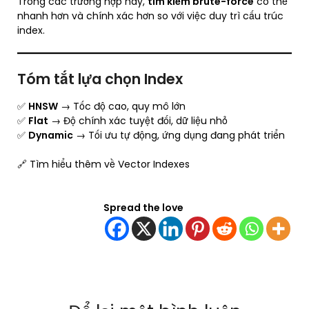
Trong các trường hợp này,
tìm kiếm brute-force
có thể
nhanh hơn và chính xác hơn so với việc duy trì cấu trúc
index.
Tóm tắt lựa chọn Index
✅
HNSW
→ Tốc độ cao, quy mô lớn
✅
Flat
→ Độ chính xác tuyệt đối, dữ liệu nhỏ
✅
Dynamic
→ Tối ưu tự động, ứng dụng đang phát triển
🔗 Tìm hiểu thêm về Vector Indexes
Spread the love