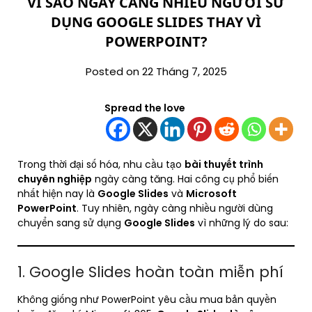
VÌ SAO NGÀY CÀNG NHIỀU NGƯỜI SỬ
DỤNG GOOGLE SLIDES THAY VÌ
POWERPOINT?
Posted on 22 Tháng 7, 2025
Spread the love
Trong thời đại số hóa, nhu cầu tạo
bài thuyết trình
chuyên nghiệp
ngày càng tăng. Hai công cụ phổ biến
nhất hiện nay là
Google Slides
và
Microsoft
PowerPoint
. Tuy nhiên, ngày càng nhiều người dùng
chuyển sang sử dụng
Google Slides
vì những lý do sau:
1. Google Slides hoàn toàn miễn phí
Không giống như PowerPoint yêu cầu mua bản quyền