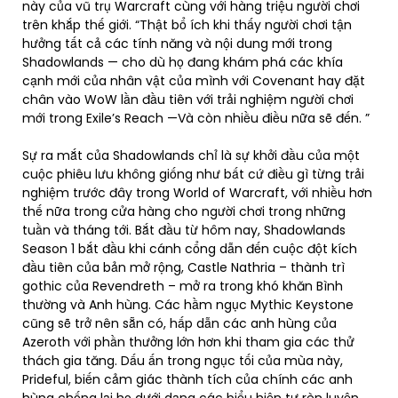
này của vũ trụ Warcraft cùng với hàng triệu người chơi
trên khắp thế giới. “Thật bổ ích khi thấy người chơi tận
hưởng tất cả các tính năng và nội dung mới trong
Shadowlands — cho dù họ đang khám phá các khía
cạnh mới của nhân vật của mình với Covenant hay đặt
chân vào WoW lần đầu tiên với trải nghiệm người chơi
mới trong Exile’s Reach —Và còn nhiều điều nữa sẽ đến. ”
Sự ra mắt của Shadowlands chỉ là sự khởi đầu của một
cuộc phiêu lưu không giống như bất cứ điều gì từng trải
nghiệm trước đây trong World of Warcraft, với nhiều hơn
thế nữa trong cửa hàng cho người chơi trong những
tuần và tháng tới. Bắt đầu từ hôm nay, Shadowlands
Season 1 bắt đầu khi cánh cổng dẫn đến cuộc đột kích
đầu tiên của bản mở rộng, Castle Nathria – thành trì
gothic của Revendreth – mở ra trong khó khăn Bình
thường và Anh hùng. Các hầm ngục Mythic Keystone
cũng sẽ trở nên sẵn có, hấp dẫn các anh hùng của
Azeroth với phần thưởng lớn hơn khi tham gia các thử
thách gia tăng. Dấu ấn trong ngục tối của mùa này,
Prideful, biến cảm giác thành tích của chính các anh