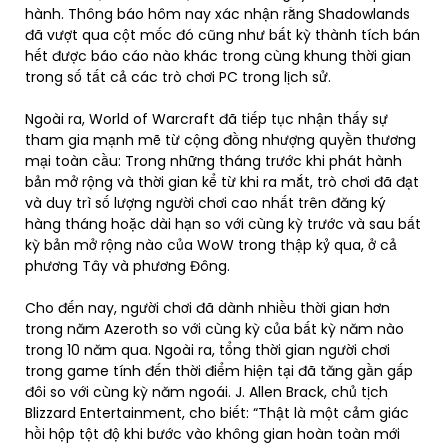
hành. Thông báo hôm nay xác nhận rằng Shadowlands
đã vượt qua cột mốc đó cũng như bất kỳ thành tích bán
hết được báo cáo nào khác trong cùng khung thời gian
trong số tất cả các trò chơi PC trong lịch sử.
Ngoài ra, World of Warcraft đã tiếp tục nhận thấy sự
tham gia mạnh mẽ từ cộng đồng nhượng quyền thương
mại toàn cầu: Trong những tháng trước khi phát hành
bản mở rộng và thời gian kể từ khi ra mắt, trò chơi đã đạt
và duy trì số lượng người chơi cao nhất trên đăng ký
hàng tháng hoặc dài hạn so với cùng kỳ trước và sau bất
kỳ bản mở rộng nào của WoW trong thập kỷ qua, ở cả
phương Tây và phương Đông.
Cho đến nay, người chơi đã dành nhiều thời gian hơn
trong năm Azeroth so với cùng kỳ của bất kỳ năm nào
trong 10 năm qua. Ngoài ra, tổng thời gian người chơi
trong game tính đến thời điểm hiện tại đã tăng gần gấp
đôi so với cùng kỳ năm ngoái. J. Allen Brack, chủ tịch
Blizzard Entertainment, cho biết: “Thật là một cảm giác
hồi hộp tột độ khi bước vào không gian hoàn toàn mới