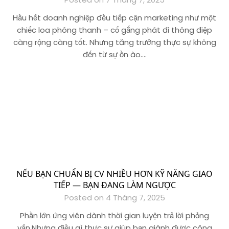
Hầu hết doanh nghiệp đều tiếp cận marketing như một
chiếc loa phóng thanh – cố gắng phát đi thông điệp
càng rộng càng tốt. Nhưng tăng trưởng thực sự không
đến từ sự ồn ào….
NẾU BẠN CHUẨN BỊ CV NHIỀU HƠN KỸ NĂNG GIAO
TIẾP — BẠN ĐANG LÀM NGƯỢC
Posted on 4 Tháng 7, 2025
Phần lớn ứng viên dành thời gian luyện trả lời phỏng
vấn.Nhưng điều gì thực sự giúp bạn giành được công