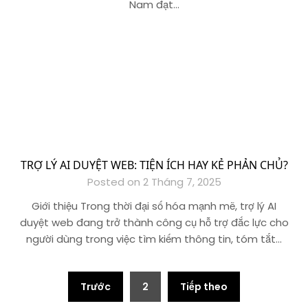
Nam đạt…
TRỢ LÝ AI DUYỆT WEB: TIỆN ÍCH HAY KẺ PHẢN CHỦ?
Posted on 2 Tháng 7, 2025
Giới thiệu Trong thời đại số hóa mạnh mẽ, trợ lý AI
duyệt web đang trở thành công cụ hỗ trợ đắc lực cho
người dùng trong việc tìm kiếm thông tin, tóm tắt…
Phân
Trước
2
Tiếp theo
trang