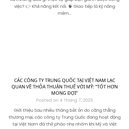
việc? 👉 Khả năng kết nối. 🧠 Giao tiếp là kỹ năng
mềm…
CÁC CÔNG TY TRUNG QUỐC TẠI VIỆT NAM LẠC
QUAN VỀ THỎA THUẬN THUẾ VỚI MỸ: “TỐT HƠN
MONG ĐỢI”
Posted on 4 Tháng 7, 2025
Giới thiệu Sau nhiều tháng bất ổn do căng thẳng
thương mại, các công ty Trung Quốc đang hoạt động
tại Việt Nam đã thở phào nhẹ nhõm khi Mỹ và Việt