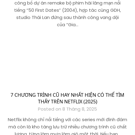
công bố dự án remake bộ phim hài lãng mạn nổi
tiếng “50 First Dates” (2004), hợp tác cùng GDH,
studio Thái Lan đứng sau thành công vang dội
của “Gia…
7 CHƯƠNG TRÌNH CŨ HAY NHẤT HIỆN CÓ THỂ TÌM
THẤY TRÊN NETFLIX (2025)
Posted on 8 Tháng 8, 2025
Netflix không chỉ nổi tiếng với các series mới đình đám
mà còn là kho tàng lưu trữ nhiều chương trình cũ chất
lượng, từng làm mưa làm gió một thời. Nếu bạn…