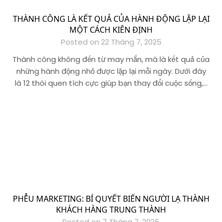
THÀNH CÔNG LÀ KẾT QUẢ CỦA HÀNH ĐỘNG LẶP LẠI
MỘT CÁCH KIÊN ĐỊNH
Posted on 22 Tháng 7, 2025
Thành công không đến từ may mắn, mà là kết quả của
những hành động nhỏ được lặp lại mỗi ngày. Dưới đây
là 12 thói quen tích cực giúp bạn thay đổi cuộc sống,…
PHỄU MARKETING: BÍ QUYẾT BIẾN NGƯỜI LẠ THÀNH
KHÁCH HÀNG TRUNG THÀNH
Posted on 7 Tháng 7, 2025